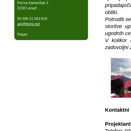
Pot na Kamenšak 2
pripadajoč
2230 Lenart
obliki.
Potrudili 
00 386 31 663 810
agj@triera.net
storitve up
ugodnih ce
Player
V kolikor 
zadovoljni 
Kontaktni 
Projektant