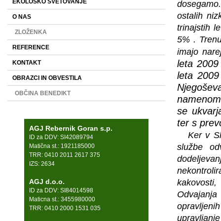
EKOLOŠKO SVETOVANJE
dosegamo. T
ostalih ni
O NAS
trinajstih 
ZLOŽENKA
5% . Tren
REFERENCE
imajo nare
leta 2009
KONTAKT
leta 2009
OBRAZCI IN OBVESTILA
Njegoševa
OBČINA BENEDIKT
namenom š
se ukvarj
ter s pre
AGJ Rebernik Goran s.p.
Ker v Slov
ID za DDV: SI42089794
službe od
Matična st.: 1921185000
TRR: 0410 2011 2617 375
dodeljevan
IZS: 2634
nekontrol
AGJ d.o.o.
kakovosti
ID za DDV: SI84014598
Odvajanja 
Maticna st.: 3455980000
opravljeni
TRR: 0410 2000 1531 035
upravljan